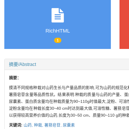
RichHTML
1
摘要/Abstract
摘要：
摸清不同规格种栽对山药生长与产量品质的影响,可为山药的规范化
薯蓣皂苷含量等品质性状。结果表明:种栽的质量与山药的产量、蛋
尿囊素、蛋白质含量均在种栽质量为90~110g时值最大,淀粉、可
淀粉含量均在种栽长度30~40 cm时达到最大值,可溶性糖、薯蓣皂苷、
以获得较高营养价值的山药,长度为30~50 cm、质量90~110 g
关键词:
山药,
种栽,
薯蓣皂苷,
尿囊素