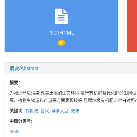
RichHTML
0
摘要/Abstract
摘要：
为减少环境污染,改善土壤的生态环境,进行有机肥替代化肥的田间
高、植物生物量和产量等方面表现较好,易腐垃圾有机肥比空白对照产量增加
关键词:
有机肥,
替代,
鲜食大豆,
效果
中图分类号:
S643