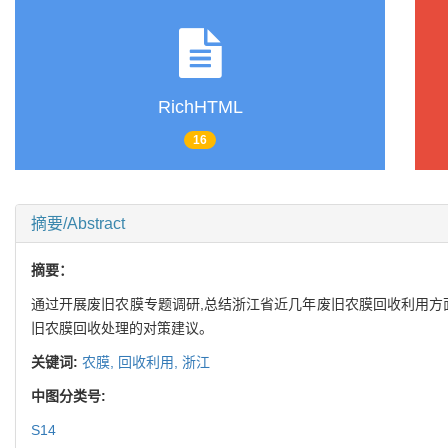
RichHTML
16
摘要/Abstract
摘要：
通过开展废旧农膜专题调研,总结浙江省近几年废旧农膜回收利用方
旧农膜回收处理的对策建议。
关键词:
农膜,
回收利用,
浙江
中图分类号:
S14