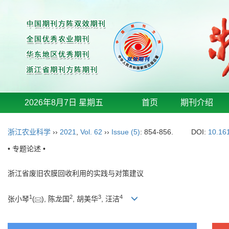
2026年8月7日 星期五
首页
期刊介绍
浙江农业科学
››
2021
,
Vol. 62
››
Issue (5)
: 854-856.
DOI:
10.16
• 专题论述 •
浙江省废旧农膜回收利用的实践与对策建议
1
2
3
4
张小琴
(
), 陈龙国
, 胡美华
, 汪洁