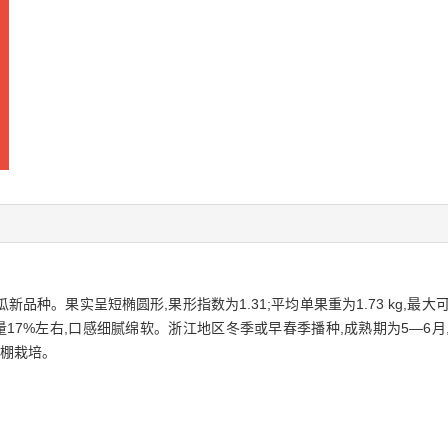
瓜新品种。果实呈短椭圆形,果形指数为1.31;平均单果重为1.73 kg,最大可达
量17%左右,口感细腻绵软。浙江地区冬季或早春季播种,成熟期为5—6月,全生
大棚栽培。