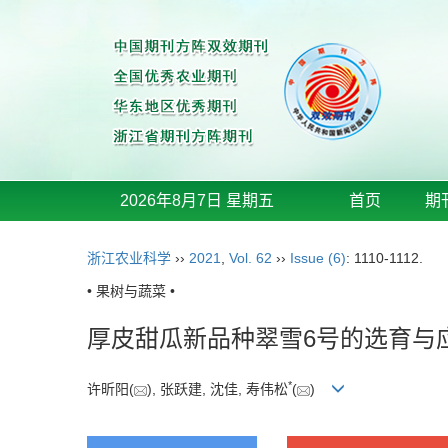
2026年8月7日 星期五
首页
期
浙江农业科学
››
2021
,
Vol. 62
››
Issue (6)
: 1110-1112.
• 果树与蔬菜 •
厚皮甜瓜新品种翠雪6号的选育与
*
许昕阳(
), 张跃建, 沈佳, 寿伟松
(
)