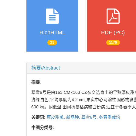
RichHTML
PDF (PC)
31
1179
摘要/Abstract
摘要：
翠雪6号是由163 CM×163 CZ杂交选育出的早熟厚皮甜
浅绿白色,平均厚度为4.2 cm;果实中心可溶性固形物含
600 kg。耐低温,田间抗蔓枯病和白粉病,适宜于冬春季
关键词:
厚皮甜瓜,
新品种,
翠雪6号,
冬春季栽培
中图分类号: