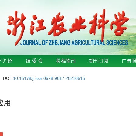
刊介绍
编 委 会
投稿指南
期刊订阅
广告
DOI:
10.16178/j.issn.0528-9017.20210616
应用