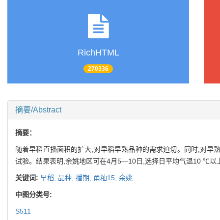
RichHTML
270336
摘要/Abstract
摘要：
随着早稻直播面积的扩大,对早稻早熟品种的需求迫切。同时,对早
试验。结果表明,余姚地区可在4月5—10日,选择日平均气温10 ℃
关键词:
早稻,
品种,
播期,
甬籼15,
余姚
中图分类号:
S511