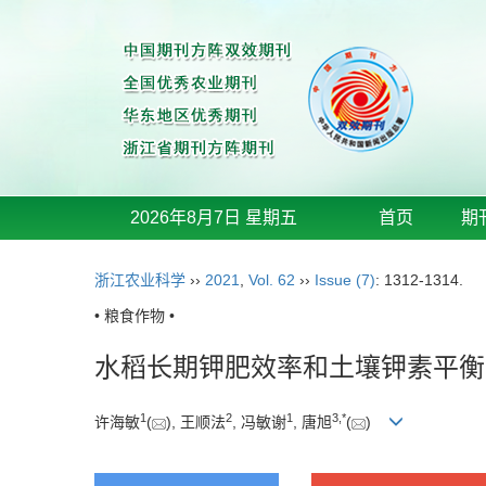
2026年8月7日 星期五
首页
期
浙江农业科学
››
2021
,
Vol. 62
››
Issue (7)
: 1312-1314.
• 粮食作物 •
水稻长期钾肥效率和土壤钾素平衡
1
2
1
3
,
*
许海敏
(
), 王顺法
, 冯敏谢
, 唐旭
(
)