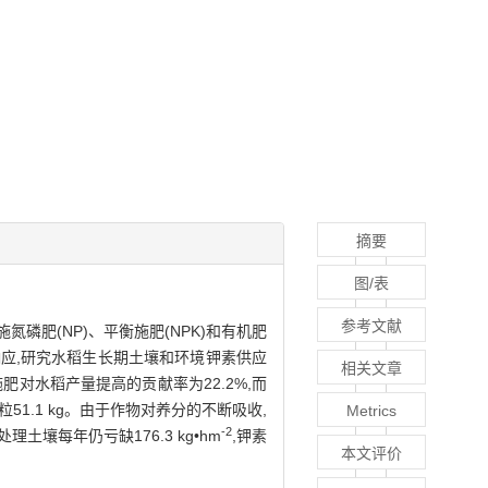
摘要
图/表
参考文献
磷肥(NP)、平衡施肥(NPK)和有机肥
响应,研究水稻生长期土壤和环境钾素供应
相关文章
此,施肥对水稻产量提高的贡献率为22.2%,而
51.1 kg。由于作物对养分的不断吸收,
Metrics
-2
处理土壤每年仍亏缺176.3 kg•hm
,钾素
本文评价