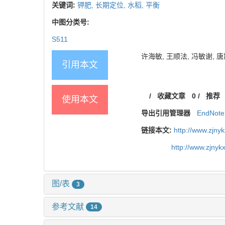
关键词:
钾肥,
长期定位,
水稻,
平衡
中图分类号:
S511
许海敏, 王顺法, 冯敏谢, 唐旭
引用本文
/
收藏文章
0
/
推荐
使用本文
导出引用管理器
EndNote
链接本文:
http://www.zjny
http://www.zjny
图/表
3
参考文献
14