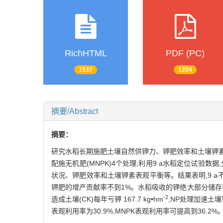
RichHTML
PDF (PC)
1537
1204
摘要/Abstract
摘要：
研究水稻长期施肥土壤自然供钾力、钾肥效率和土壤钾素表
配施无机肥(MNPK)4个处理,利用9 a水稻定位试
状况、钾肥效率和土壤钾素表观平衡等。结果表明,9 a不施
钾肥的增产贡献率不到1%。水稻吸收的钾绝大部分储存在秸秆
-2
造成土壤(CK)每年亏钾 167.7 kg•hm
,NP处理加速土壤钾
表观利用率为30.9%,MNPK表观利用率可提高到36.2%