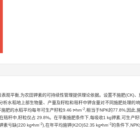
观平衡,为农田钾素的可持续性管理提供理论依据。设置不施肥(CK)、施氮
验数据,分析水稻地上部生物量、产量及籽粒和秸秆中钾含量对不同施肥处理的
-2
肥的水稻平均每年可生产籽粒9.46 t•hm
,相当于NPK的77.8%,因
中,籽粒仅占 29.8%。在平衡施肥条件下,每吸收1 kg钾素,可生产籽粒
-2
-2
素亏缺(220 kg•hm
),在年平均施钾(K2O)52.35 kg•hm
的条件下,NPK
。