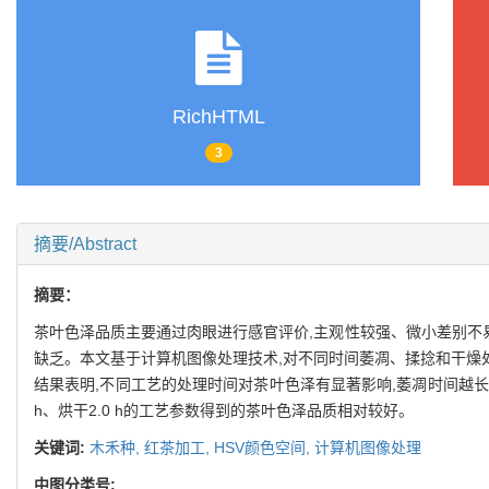
RichHTML
3
摘要/Abstract
摘要：
茶叶色泽品质主要通过肉眼进行感官评价,主观性较强、微小差别不
缺乏。本文基于计算机图像处理技术,对不同时间萎凋、揉捻和干燥处
结果表明,不同工艺的处理时间对茶叶色泽有显著影响,萎凋时间越长,
h、烘干2.0 h的工艺参数得到的茶叶色泽品质相对较好。
关键词:
木禾种,
红茶加工,
HSV颜色空间,
计算机图像处理
中图分类号: