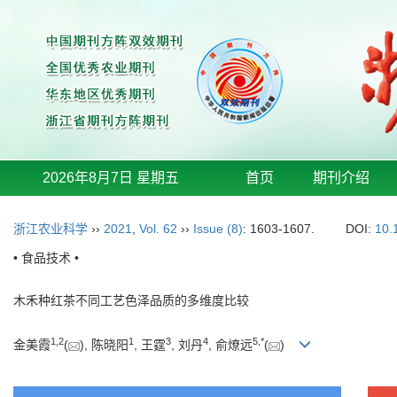
2026年8月7日 星期五
首页
期刊介绍
浙江农业科学
››
2021
,
Vol. 62
››
Issue (8)
: 1603-1607.
DOI:
10.
• 食品技术 •
木禾种红茶不同工艺色泽品质的多维度比较
1
,
2
1
3
4
5
,
*
金美霞
(
), 陈晓阳
, 王霆
, 刘丹
, 俞燎远
(
)