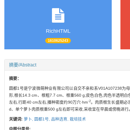
RichHTML
1610625243
摘要/Abstract
摘要：
圆都1号是宁波微萌种业有限公司以自交不亲和系V01A107238
形,根长14.3 cm、根粗7.7 cm、根重560 g;皮色白色,肉色
-2
左右,行距40 cm左右,播种密度约90万穴·hm
。肉质根生长盛期必
d、单个萝卜肉质根重500 g左右即可采收,采收宜在早晨或傍晚进行
关键词:
萝卜,
圆都1号,
品种选育,
栽培技术
中图分类号: