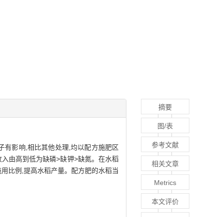
摘要
图/表
参考文献
子有影响,相比其他处理,均以配方施肥区
处理纯收入由高到低为缺磷>缺钾>缺氮。在水稻
相关文章
施用比例,提高水稻产量。配方肥的水稻当
Metrics
本文评价