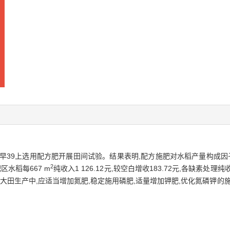
早39上选用配方肥开展田间试验。结果表明,配方施肥对水稻产量构成因
2
区水稻每667 m
纯收入1 126.12元,较空白增收183.72元,各缺素
大田生产中,应适当增加氮肥,稳定施用磷肥,适量增加钾肥,优化氮磷钾的