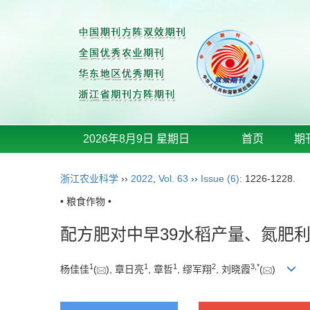
2026年8月9日 星期日
首页
期
浙江农业科学
››
2022
,
Vol. 63
››
Issue (6)
: 1226-1228.
• 粮食作物 •
配方肥对中早39水稻产量、氮肥
1
1
1
2
3
,
*
杨佳佳
(
), 章日亮
, 章哲
, 缪军翔
, 刘晓霞
(
)