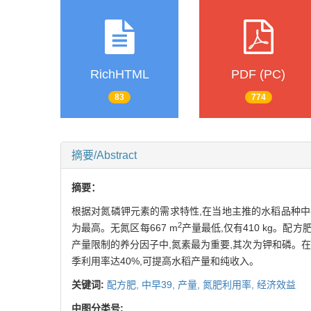
RichHTML
PDF (PC)
83
774
摘要/Abstract
摘要：
根据对氮磷钾元素的需求特性,在当地主推的水稻品种中
2
为最高。无氮区每667 m
产量最低,仅有410 kg。配方肥
产量限制的养分因子中,氮素最为重要,其次为钾和磷。在
季利用率达40%,可提高水稻产量和纯收入。
关键词:
配方肥,
中早39,
产量,
氮肥利用率,
经济效益
中图分类号: