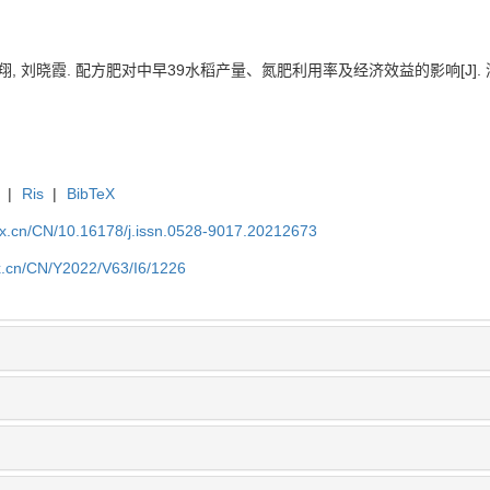
翔, 刘晓霞. 配方肥对中早39水稻产量、氮肥利用率及经济效益的影响[J]. 浙江农业科学
|
Ris
|
BibTeX
kx.cn/CN/10.16178/j.issn.0528-9017.20212673
kx.cn/CN/Y2022/V63/I6/1226