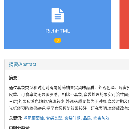
RichHTML
3
摘要/Abstract
摘要：
通过套袋类型和时期对鸡尾葡萄柚果实风味品质、外观色泽、病害预
皮重、可食率均无显著影响。相比不套袋,套袋处理的果实可溶性固
三层)的果皮着色均匀,病斑较少,外观品质显著优于对照,套袋时
光纸袋预防效果较好,提早套袋预防效果较好。研究表明,套袋能改善
关键词:
鸡尾葡萄柚,
套袋类型,
套袋时期,
品质,
病害防效
中图分类号: