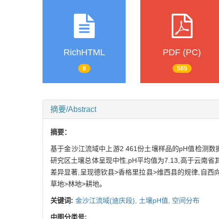
RichHTML
PDF (PC)
8
585
摘要/Abstract
摘要：
基于金沙江流域中上游2 461份土壤样品的pH值检测数
研究区土壤总体呈现中性,pH平均值为7.13,高于云南省其
差异显著,呈现德钦县>香格里拉县>维西县的规律,自
草地>林地>耕地。
关键词:
金沙江流域(迪庆段),
土壤pH值,
空间分布
中图分类号: