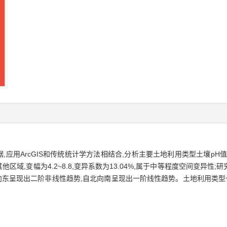
据,应用ArcGIS和传统统计学方法相结合,分析主要土地利用类型土壤p
他区域,变幅为4.2~8.8,变异系数为13.04%,属于中等程度空间变异性
西向东呈现出二阶非线性趋势,自北向南呈现出一阶线性趋势。土地利用类型