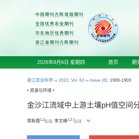
2026年8月6日 星期四
首页
期
浙江农业科学
››
2022
,
Vol. 63
››
Issue (8)
: 1900-1903.
• 资源与环境 •
金沙江流域中上游土壤pH值空间
1
,
2
1
,
2
,
*
常新霞
(
), 李文峰
(
)