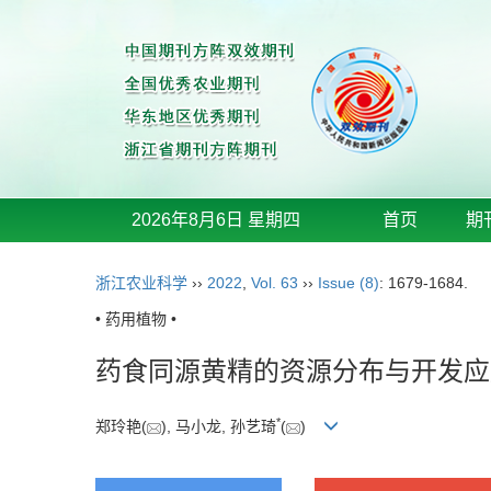
2026年8月6日 星期四
首页
期
浙江农业科学
››
2022
,
Vol. 63
››
Issue (8)
: 1679-1684.
• 药用植物 •
药食同源黄精的资源分布与开发应
*
郑玲艳(
), 马小龙, 孙艺琦
(
)