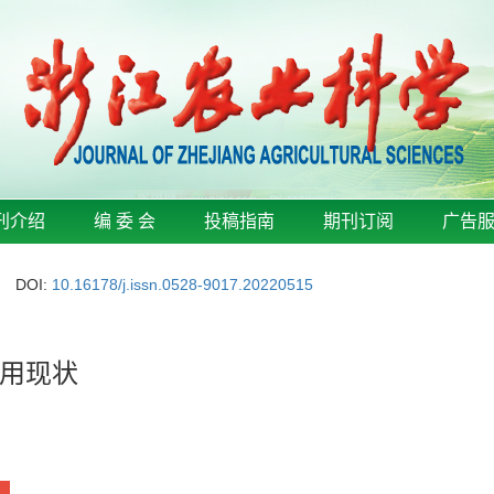
刊介绍
编 委 会
投稿指南
期刊订阅
广告
DOI:
10.16178/j.issn.0528-9017.20220515
用现状