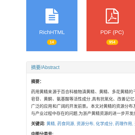
RichHTML
PDF (PC)
14
954
摘要/Abstract
摘要：
药用黄精来源于百合科植物滇黄精、黄精、多花黄精的干
皂苷、黄酮、氨基酸等活性成分,具有抗氧化、改善记
广泛的应用和广阔的开发前景。本文对黄精的资源分布
与产业过程中存在的问题,为浙产黄精资源的进一步开发
关键词:
黄精,
药食同源,
资源分布,
化学成分,
药理作用,
中图分类号: