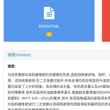
RichHTML
2
摘要/Abstract
摘要：
为改良餐厨垃圾机器堆肥的关键理化性质,选用园林废弃物、秸秆、木
照。试验结果表明,在二次发酵过程中,所有处理均存在明显的升温
量均呈现了上升的现象。各处理的含水量、有机质含量以及pH值指标均
好的降解率,秸秆及稻壳的油脂降解率最大,粗脂肪含量降幅均在60
机肥料》(NY/T 525—2021)的要求,其中,发芽指数最高的是
垃圾机器堆肥进行二次发酵对其腐熟度等性质能够起到最明显的改善
改良餐厨垃圾机器堆肥性质的研究。