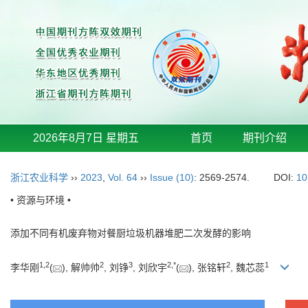
2026年8月7日 星期五
首页
期刊介绍
浙江农业科学
››
2023
,
Vol. 64
››
Issue (10)
: 2569-2574.
DOI:
10
• 资源与环境 •
添加不同有机废弃物对餐厨垃圾机器堆肥二次发酵的影响
1
,
2
2
3
2
,
*
2
1
李华刚
(
), 解帅帅
, 刘铮
, 刘欣宇
(
), 张铭轩
, 魏芯蕊