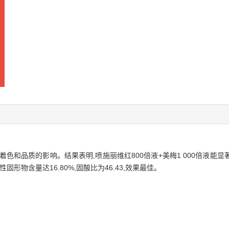
和品质的影响。结果表明,喷施丽维红800倍液+美梅1 000倍液能显著促
形物含量达16.80%,固酸比为46.43,效果最佳。