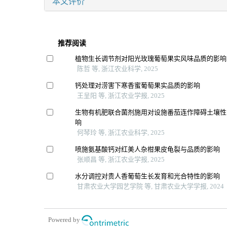
本文评价
推荐阅读
植物生长调节剂对阳光玫瑰葡萄果实风味品质的影响
陈哲 等, 浙江农业科学, 2025
钙处理对涝害下寒香蜜葡萄果实品质的影响
王呈阳 等, 浙江农业学报, 2025
生物有机肥联合菌剂施用对设施番茄连作障碍土壤性
响
何琴玲 等, 浙江农业科学, 2025
喷施氨基酸钙对红美人杂柑果皮龟裂与品质的影响
张顺昌 等, 浙江农业学报, 2025
水分调控对贵人香葡萄生长发育和光合特性的影响
甘肃农业大学园艺学院 等, 甘肃农业大学学报, 2024
Powered by