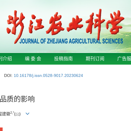
刊介绍
编 委 会
投稿指南
期刊订阅
广告
DOI:
10.16178/j.issn.0528-9017.20230624
品质的影响
2
,
*
 程建徽
(
)