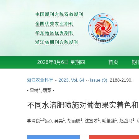
2026年8月6日 星期四
首页
期
浙江农业科学
››
2023
,
Vol. 64
››
Issue (9)
: 2188-2190.
• 果树与蔬菜 •
不同水溶肥喷施对葡萄果实着色和
1
,
3
1
1
1
1
1
李清良
(
), 吴昊
, 胡丽鹏
, 沈宣才
, 毛肇蓬
, 赵战马
,