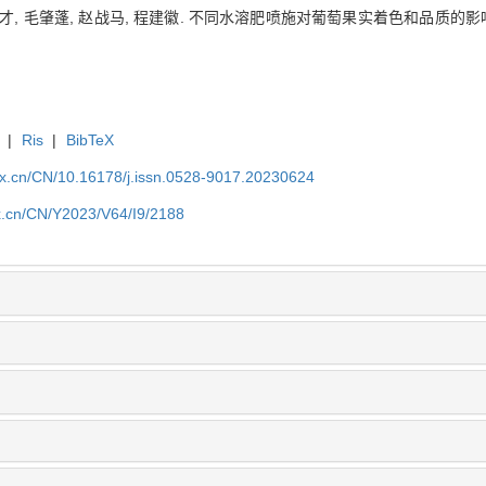
才, 毛肇蓬, 赵战马, 程建徽. 不同水溶肥喷施对葡萄果实着色和品质的影响[J]. 浙
|
Ris
|
BibTeX
kx.cn/CN/10.16178/j.issn.0528-9017.20230624
kx.cn/CN/Y2023/V64/I9/2188