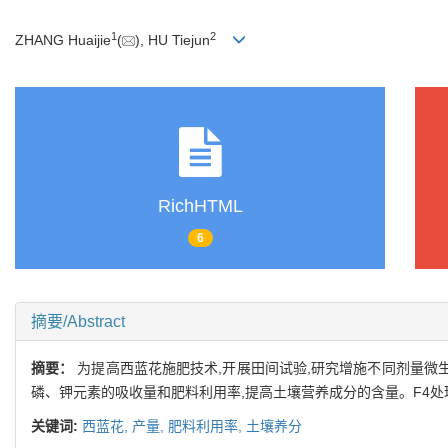
1
2
ZHANG Huaijie
(
), HU Tiejun
RichHTML
6
摘要/Abstract
摘要：
为提高西蓝花施肥技术,开展田间试验,研究增施不同剂量微
磷、钾元素的吸收量和肥料利用率,提高土壤营养成分的含量。F4处理(常
关键词:
西蓝花,
产量,
肥料利用率,
土壤养分