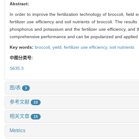
Abstract:
In order to improve the fertilization technology of broccoli, field 
fertilizer use efficiency and soil nutrients of broccoli. The result
phosphorus and potassium and the fertilizer use efficiency, and th
comprehensive performance and can be popularized and applied in
Key words:
broccoli,
yield,
fertilizer use efficiency,
soil nutrients
中图分类号:
S635.3
图/表
3
参考文献
10
相关文章
15
Metrics