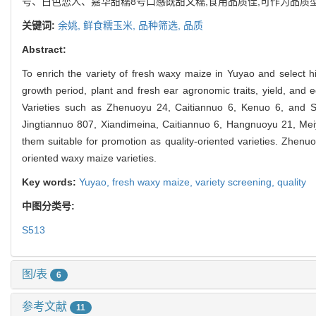
号、白色恋人、嘉华甜糯8号口感既甜又糯,食用品质佳,可作为品质型
关键词:
余姚,
鲜食糯玉米,
品种筛选,
品质
Abstract:
To enrich the variety of fresh waxy maize in Yuyao and select hi
growth period, plant and fresh ear agronomic traits, yield, and e
Varieties such as Zhenuoyu 24, Caitiannuo 6, Kenuo 6, and S
Jingtiannuo 807, Xiandimeina, Caitiannuo 6, Hangnuoyu 21, Meiyu
them suitable for promotion as quality-oriented varieties. Zhe
oriented waxy maize varieties.
Key words:
Yuyao,
fresh waxy maize,
variety screening,
quality
中图分类号:
S513
图/表
6
参考文献
11