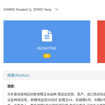
ZHANG Huaijie(
), SONG Yang
RichHTML
31
摘要/Abstract
摘要：
为丰富余姚地区的鲜食糯玉米品种,筛选出优质、高产、适口性好的品
试品种适应性、鲜穗商品性均较好,浙糯玉24、彩甜糯6号、科糯6号和