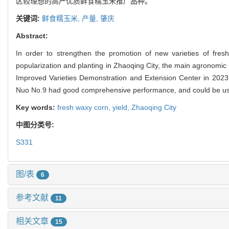
区较理想的高产优质鲜食糯玉米推广品种。
关键词:
鲜食糯玉米,
产量,
肇庆
Abstract:
In order to strengthen the promotion of new varieties of fresh
popularization and planting in Zhaoqing City, the main agronomic 
Improved Varieties Demonstration and Extension Center in 202
Nuo No.9 had good comprehensive performance, and could be used a
Key words:
fresh waxy corn,
yield,
Zhaoqing City
中图分类号:
S331
图/表
6
参考文献
11
相关文章
15