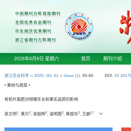
2026年8月8日 星期六
首页
期刊介绍
浙江农业科学
››
2020
,
Vol. 61
››
Issue (1)
: 65-66.
DOI:
10.16178
• 果树与蔬菜 •
有机叶面肥对柑橘生长和果实品质的影响
1
2
2
2
2
2,*
吴文明
, 黄贝
, 吴韶辉
, 温明霞
, 黄振东
, 王鹏