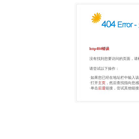
http404错误
没有找到您要访问的页面，请检
请尝试以下操作：
·如果您已经在地址栏中输入
·打开
主页
，然后查找指向您感
·单击
后退
链接，尝试其他链接