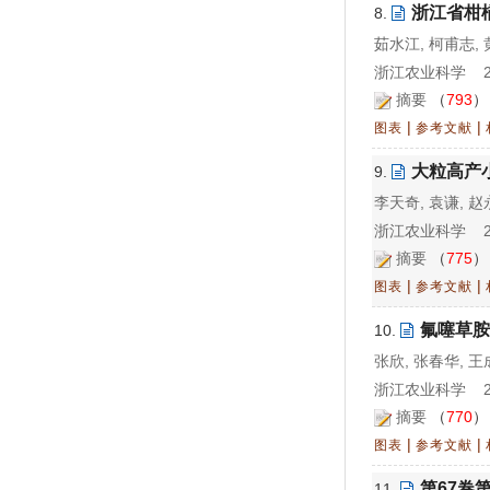
浙江省柑
8.
茹水江, 柯甫志, 
浙江农业科学 202
摘要
（
793
|
|
图表
参考文献
大粒高产
9.
李天奇, 袁谦, 赵
浙江农业科学 202
摘要
（
775
|
|
图表
参考文献
氟噻草胺
10.
张欣, 张春华, 王
浙江农业科学 202
摘要
（
770
|
|
图表
参考文献
第67卷
11.