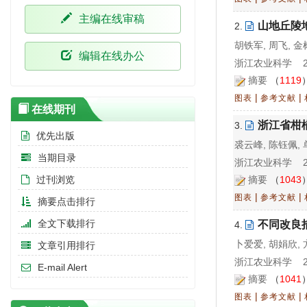
主编在线审稿
山地丘陵
2.
胡铁军, 周飞, 金
编辑在线办公
浙江农业科学 202
摘要
（
1119
|
|
图表
参考文献
在线期刊
浙江省柑
3.
优先出版
裘云峰, 陈钰佩,
当期目录
浙江农业科学 202
过刊浏览
摘要
（
1043
|
|
图表
参考文献
摘要点击排行
全文下载排行
不同改良
4.
卜爱爱, 胡娟欣, 
文章引用排行
浙江农业科学 202
E-mail Alert
摘要
（
1041
|
|
图表
参考文献