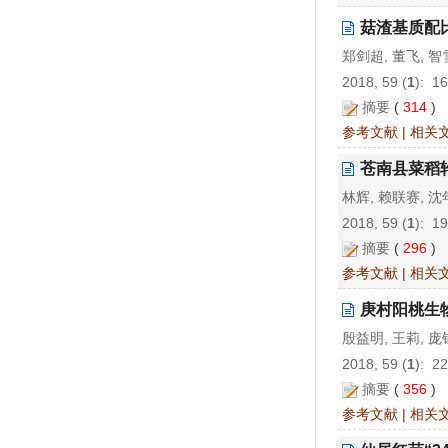
菇渣基质配
郑剑超, 董飞, 
2018, 59 (
1
): 1
摘要
(
314
)
参考文献
|
相关
苍南县菜稻
林辉, 赖联赛, 
2018, 59 (
1
): 1
摘要
(
296
)
参考文献
|
相关
庚村阳桃生
殷益明, 王莉, 庞
2018, 59 (
1
): 2
摘要
(
356
)
参考文献
|
相关