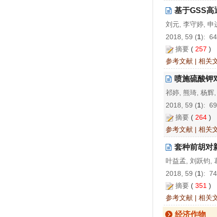
基于GSS
刘元, 李守婷, 申
2018, 59 (
1
): 6
摘要
(
257
)
参考文献
|
相关
喷施硫酸钾
祁婷, 熊琦, 杨辉
2018, 59 (
1
): 6
摘要
(
264
)
参考文献
|
相关
套种前胡对
叶益孟, 刘跃钧, 
2018, 59 (
1
): 7
摘要
(
351
)
参考文献
|
相关
经济作物