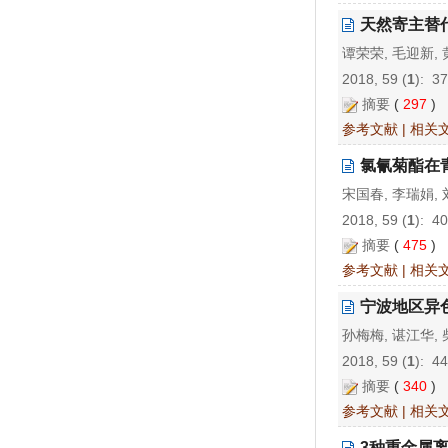
天然寄主替代
谭荣荣, 毛迎新,
2018, 59 (
1
): 3
摘要
(
297
)
参考文献
|
相关
氯氰菊酯在
宋国春, 李瑞娟, 
2018, 59 (
1
): 4
摘要
(
475
)
参考文献
|
相关
宁波地区异
孙梅梅, 谌江华,
2018, 59 (
1
): 4
摘要
(
340
)
参考文献
|
相关
3种重金属