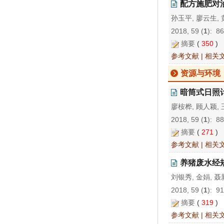
配方施肥对
孙玉平, 廖云生, 
2018, 59 (
1
): 8
摘要
(
350
)
参考文献
|
相关
资源与环境
暗筒式日照
廖桉桦, 顾人颖,
2018, 59 (
1
): 8
摘要
(
271
)
参考文献
|
相关
养猪废水经
刘银秀, 金娟, 聂
2018, 59 (
1
): 9
摘要
(
319
)
参考文献
|
相关