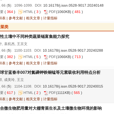
 66 (
5
): 1096-1099. DOI:
10.16178/j.issn.0528-9017.20240148
要
(
364
)
HTML
(
3
)
PDF
(1060KB) (
481
)
和表
|
参考文献
|
相关文章
|
计量指标
叶菜类
性土壤中不同种类蔬菜镉富集能力探究
, 袁杭杰, 王京文
 66 (
5
): 1100-1103. DOI:
10.16178/j.issn.0528-9017.20240288
要
(
382
)
HTML
(
5
)
PDF
(1066KB) (
713
)
和表
|
参考文献
|
相关文章
|
计量指标
球甘蓝春丰007对氮磷钾铁铜锰等元素吸收利用特点分析
, 成美玲, 王立
 66 (
5
): 1104-1108. DOI:
10.16178/j.issn.0528-9017.20240015
要
(
617
)
HTML
(
2
)
PDF
(1111KB) (
565
)
和表
|
参考文献
|
相关文章
|
计量指标
合微生物肥用量对大棚青菜生长及土壤微生物环境的影响