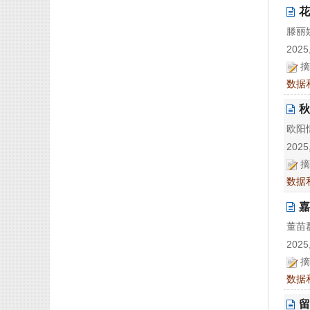
花
滕丽姚
2025,
摘
数据
秋
欧阳恺
2025,
摘
数据
嘉
董苗
2025,
摘
数据
留