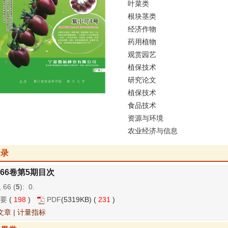
叶菜类
根块茎类
经济作物
药用植物
观赏园艺
植保技术
研究论文
植保技术
食品技术
资源与环境
农业经济与信息
目录
66卷第5期目次
 66 (
5
): 0.
要
(
198
)
PDF
(5319KB) (
231
)
文章
|
计量指标