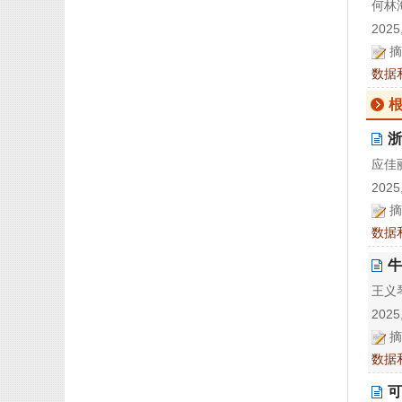
何林海
2025,
摘
数据
浙
应佳丽
2025,
摘
数据
牛
王义琴
2025,
摘
数据
可