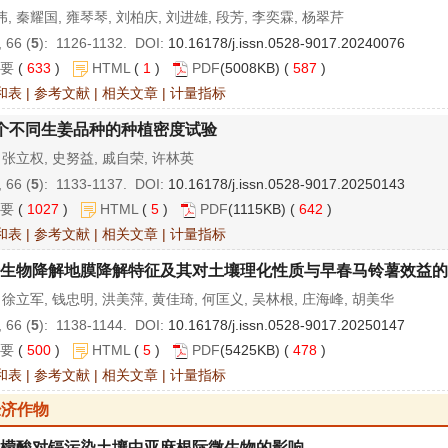
, 秦耀国, 雍琴琴, 刘柏庆, 刘进雄, 段芳, 李奕霖, 杨翠芹
 66 (
5
): 1126-1132. DOI:
10.16178/j.issn.0528-9017.20240076
要
(
633
)
HTML
(
1
)
PDF
(5008KB) (
587
)
和表
|
参考文献
|
相关文章
|
计量指标
个不同生姜品种的种植密度试验
 张立权, 史努益, 戚自荣, 许林英
 66 (
5
): 1133-1137. DOI:
10.16178/j.issn.0528-9017.20250143
要
(
1027
)
HTML
(
5
)
PDF
(1115KB) (
642
)
和表
|
参考文献
|
相关文章
|
计量指标
生物降解地膜降解特征及其对土壤理化性质与早春马铃薯效益的
 徐立军, 钱忠明, 洪美萍, 黄佳琦, 何匡义, 吴林根, 庄海峰, 胡美华
 66 (
5
): 1138-1144. DOI:
10.16178/j.issn.0528-9017.20250147
要
(
500
)
HTML
(
5
)
PDF
(5425KB) (
478
)
和表
|
参考文献
|
相关文章
|
计量指标
经济作物
檬酸对镉污染土壤中亚麻根际微生物的影响