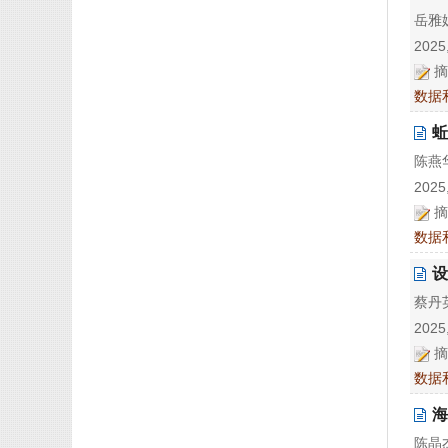
岳雅妮
2025,
摘
数据
蚯
陈燕华
2025,
摘
数据
设
蔡丹英
2025,
摘
数据
海
陈晶