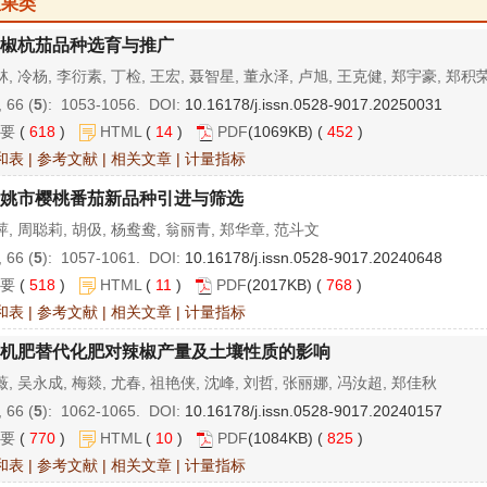
瓜果类
椒杭茄品种选育与推广
, 冷杨, 李衍素, 丁检, 王宏, 聂智星, 董永泽, 卢旭, 王克健, 郑宇豪, 郑积
 66 (
5
): 1053-1056. DOI:
10.16178/j.issn.0528-9017.20250031
要
(
618
)
HTML
(
14
)
PDF
(1069KB) (
452
)
和表
|
参考文献
|
相关文章
|
计量指标
姚市樱桃番茄新品种引进与筛选
, 周聪莉, 胡伋, 杨鸯鸯, 翁丽青, 郑华章, 范斗文
 66 (
5
): 1057-1061. DOI:
10.16178/j.issn.0528-9017.20240648
要
(
518
)
HTML
(
11
)
PDF
(2017KB) (
768
)
和表
|
参考文献
|
相关文章
|
计量指标
机肥替代化肥对辣椒产量及土壤性质的影响
, 吴永成, 梅燚, 尤春, 祖艳侠, 沈峰, 刘哲, 张丽娜, 冯汝超, 郑佳秋
 66 (
5
): 1062-1065. DOI:
10.16178/j.issn.0528-9017.20240157
要
(
770
)
HTML
(
10
)
PDF
(1084KB) (
825
)
和表
|
参考文献
|
相关文章
|
计量指标