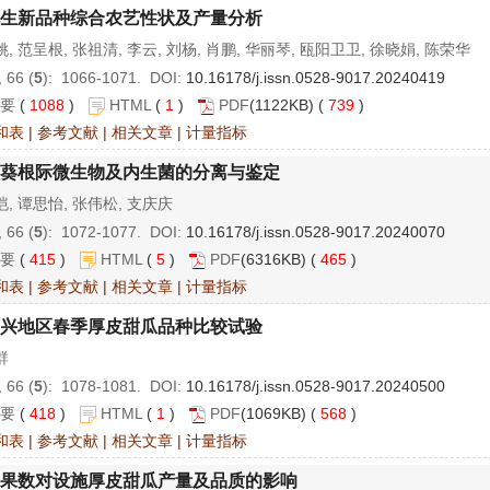
生新品种综合农艺性状及产量分析
, 范呈根, 张祖清, 李云, 刘杨, 肖鹏, 华丽琴, 瓯阳卫卫, 徐晓娟, 陈荣华
 66 (
5
): 1066-1071. DOI:
10.16178/j.issn.0528-9017.20240419
要
(
1088
)
HTML
(
1
)
PDF
(1122KB) (
739
)
和表
|
参考文献
|
相关文章
|
计量指标
葵根际微生物及内生菌的分离与鉴定
, 谭思怡, 张伟松, 支庆庆
 66 (
5
): 1072-1077. DOI:
10.16178/j.issn.0528-9017.20240070
要
(
415
)
HTML
(
5
)
PDF
(6316KB) (
465
)
和表
|
参考文献
|
相关文章
|
计量指标
兴地区春季厚皮甜瓜品种比较试验
群
 66 (
5
): 1078-1081. DOI:
10.16178/j.issn.0528-9017.20240500
要
(
418
)
HTML
(
1
)
PDF
(1069KB) (
568
)
和表
|
参考文献
|
相关文章
|
计量指标
果数对设施厚皮甜瓜产量及品质的影响