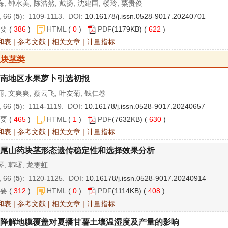
, 钟水美, 陈浩然, 戴扬, 沈建国, 楼玲, 粟贵俊
 66 (
5
): 1109-1113. DOI:
10.16178/j.issn.0528-9017.20240701
要
(
386
)
HTML
(
0
)
PDF
(1179KB) (
622
)
和表
|
参考文献
|
相关文章
|
计量指标
根块茎类
南地区水果萝卜引选初报
, 文爽爽, 蔡云飞, 叶友菊, 钱仁卷
 66 (
5
): 1114-1119. DOI:
10.16178/j.issn.0528-9017.20240657
要
(
465
)
HTML
(
1
)
PDF
(7632KB) (
630
)
和表
|
参考文献
|
相关文章
|
计量指标
尾山药块茎形态遗传稳定性和选择效果分析
, 韩曙, 龙雯虹
 66 (
5
): 1120-1125. DOI:
10.16178/j.issn.0528-9017.20240914
要
(
312
)
HTML
(
0
)
PDF
(1114KB) (
408
)
和表
|
参考文献
|
相关文章
|
计量指标
降解地膜覆盖对夏播甘薯土壤温湿度及产量的影响