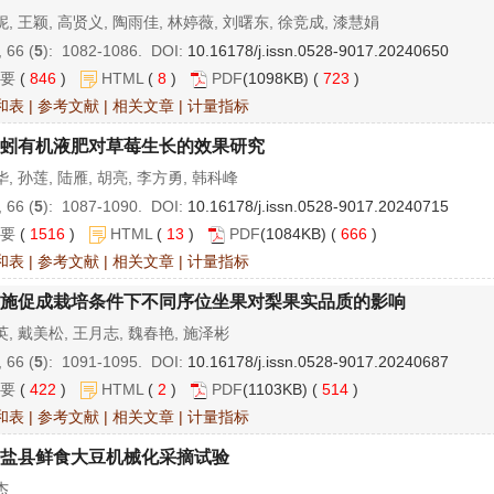
, 王颖, 高贤义, 陶雨佳, 林婷薇, 刘曙东, 徐竞成, 漆慧娟
 66 (
5
): 1082-1086. DOI:
10.16178/j.issn.0528-9017.20240650
要
(
846
)
HTML
(
8
)
PDF
(1098KB) (
723
)
和表
|
参考文献
|
相关文章
|
计量指标
蚓有机液肥对草莓生长的效果研究
, 孙莲, 陆雁, 胡亮, 李方勇, 韩科峰
 66 (
5
): 1087-1090. DOI:
10.16178/j.issn.0528-9017.20240715
要
(
1516
)
HTML
(
13
)
PDF
(1084KB) (
666
)
和表
|
参考文献
|
相关文章
|
计量指标
施促成栽培条件下不同序位坐果对梨果实品质的影响
, 戴美松, 王月志, 魏春艳, 施泽彬
 66 (
5
): 1091-1095. DOI:
10.16178/j.issn.0528-9017.20240687
要
(
422
)
HTML
(
2
)
PDF
(1103KB) (
514
)
和表
|
参考文献
|
相关文章
|
计量指标
盐县鲜食大豆机械化采摘试验
杰