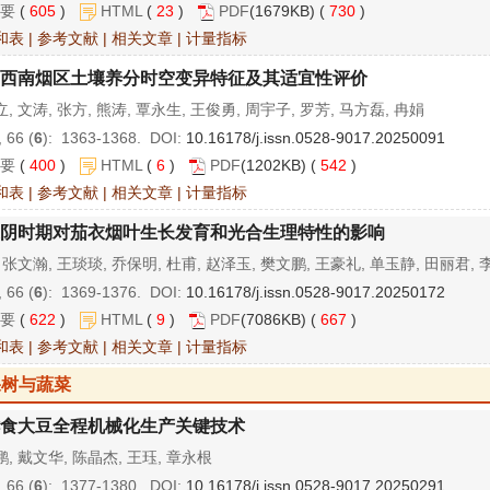
要
(
605
)
HTML
(
23
)
PDF
(1679KB) (
730
)
和表
|
参考文献
|
相关文章
|
计量指标
西南烟区土壤养分时空变异特征及其适宜性评价
, 文涛, 张方, 熊涛, 覃永生, 王俊勇, 周宇子, 罗芳, 马方磊, 冉娟
 66 (
6
): 1363-1368. DOI:
10.16178/j.issn.0528-9017.20250091
要
(
400
)
HTML
(
6
)
PDF
(1202KB) (
542
)
和表
|
参考文献
|
相关文章
|
计量指标
阴时期对茄衣烟叶生长发育和光合生理特性的影响
 张文瀚, 王琰琰, 乔保明, 杜甫, 赵泽玉, 樊文鹏, 王豪礼, 单玉静, 田丽君,
 66 (
6
): 1369-1376. DOI:
10.16178/j.issn.0528-9017.20250172
要
(
622
)
HTML
(
9
)
PDF
(7086KB) (
667
)
和表
|
参考文献
|
相关文章
|
计量指标
果树与蔬菜
食大豆全程机械化生产关键技术
, 戴文华, 陈晶杰, 王珏, 章永根
 66 (
6
): 1377-1380. DOI:
10.16178/j.issn.0528-9017.20250291