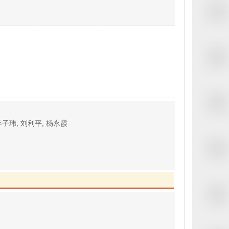
 李子玮, 刘利平, 杨永霞