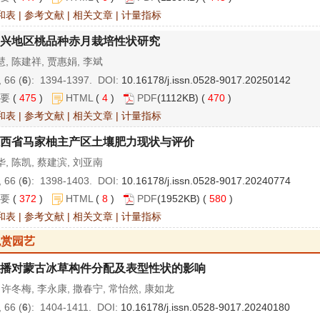
和表
|
参考文献
|
相关文章
|
计量指标
兴地区桃品种赤月栽培性状研究
, 陈建祥, 贾惠娟, 李斌
 66 (
6
): 1394-1397. DOI:
10.16178/j.issn.0528-9017.20250142
要
(
475
)
HTML
(
4
)
PDF
(1112KB) (
470
)
和表
|
参考文献
|
相关文章
|
计量指标
西省马家柚主产区土壤肥力现状与评价
, 陈凯, 蔡建滨, 刘亚南
 66 (
6
): 1398-1403. DOI:
10.16178/j.issn.0528-9017.20240774
要
(
372
)
HTML
(
8
)
PDF
(1952KB) (
580
)
和表
|
参考文献
|
相关文章
|
计量指标
观赏园艺
播对蒙古冰草构件分配及表型性状的影响
 许冬梅, 李永康, 撒春宁, 常怡然, 康如龙
 66 (
6
): 1404-1411. DOI:
10.16178/j.issn.0528-9017.20240180