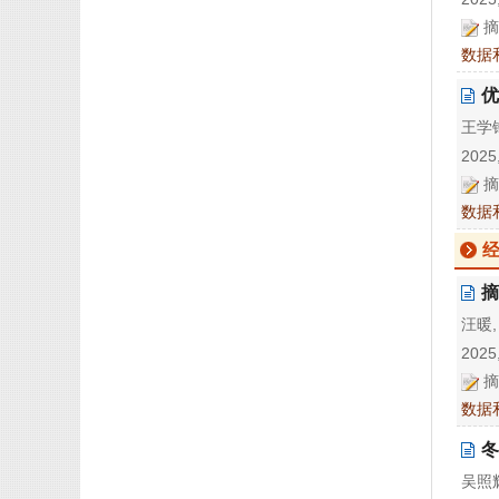
摘
数据
优
王学锋
2025,
摘
数据
摘
汪暖,
2025,
摘
数据
冬
吴照辉