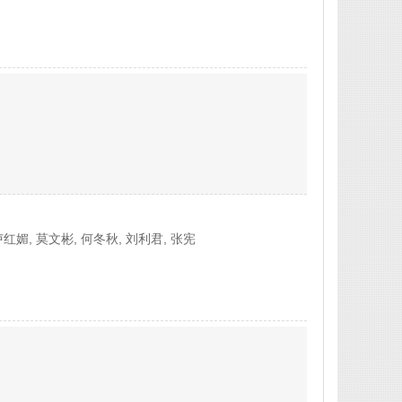
卢红媚, 莫文彬, 何冬秋, 刘利君, 张宪