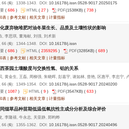
 66 (
6
): 1338-1343. DOI:
10.16178/j.issn.0528-9017.20250175
要
(
686
)
HTML
(
27
)
PDF
(1538KB) (
738
)
和表
|
参考文献
|
相关文章
|
计量指标
化废弃物堆肥对油冬菜生长、品质及土壤性状的影响
, 李思琪, 董海献, 刘强, 刘术新
 66 (
6
): 1344-1348. DOI:
10.16178/j.issn
要
(
686
)
HTML
(
2359295
)
PDF
(3285KB) (
689
)
和表
|
参考文献
|
相关文章
|
计量指标
西茶园土壤酸度与交换性氢、铝的关系
, 黄金生, 王磊, 周柳强, 朱晓晖, 彭嘉宇, 谢如林, 曾艳, 区惠平, 李忠宁, 
 66 (
6
): 1349-1354. DOI:
10.16178/j.issn.0528-9017.20240200
要
(
1087
)
HTML
(
9
)
PDF
(3547KB) (
633
)
和表
|
参考文献
|
相关文章
|
计量指标
同烟草品种苗期低温低氧抗性主成分分析及综合评价
, 李隆禧, 牛永志, 关亚静, 郑昀晔
 66 (
6
): 1355-1362. DOI:
10.16178/j.issn.0528-9017.20240496