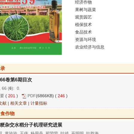
经济作物
果树与蔬菜
观赏园艺
植保技术
食品技术
资源与环境
农业经济与信息
目录
66卷第6期目次
 66 (
6
): 0.
要
(
201
)
PDF
(6866KB) (
246
)
文献
|
相关文章
|
计量指标
粮食作物
粳杂交水稻分子机理研究进展
, 黄玲玲, 王伟, 杨用丹, 翟荣荣, 叶靖, 巫明明, 叶胜海