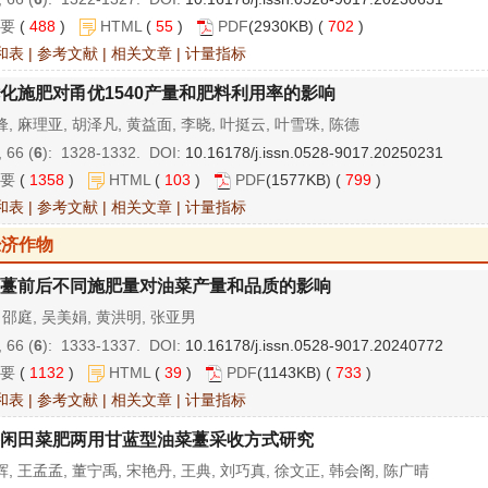
要
(
488
)
HTML
(
55
)
PDF
(2930KB) (
702
)
和表
|
参考文献
|
相关文章
|
计量指标
化施肥对甬优1540产量和肥料利用率的影响
, 麻理亚, 胡泽凡, 黄益面, 李晓, 叶挺云, 叶雪珠, 陈德
 66 (
6
): 1328-1332. DOI:
10.16178/j.issn.0528-9017.20250231
要
(
1358
)
HTML
(
103
)
PDF
(1577KB) (
799
)
和表
|
参考文献
|
相关文章
|
计量指标
经济作物
薹前后不同施肥量对油菜产量和品质的影响
 邵庭, 吴美娟, 黄洪明, 张亚男
 66 (
6
): 1333-1337. DOI:
10.16178/j.issn.0528-9017.20240772
要
(
1132
)
HTML
(
39
)
PDF
(1143KB) (
733
)
和表
|
参考文献
|
相关文章
|
计量指标
闲田菜肥两用甘蓝型油菜薹采收方式研究
, 王孟孟, 董宁禹, 宋艳丹, 王典, 刘巧真, 徐文正, 韩会阁, 陈广晴