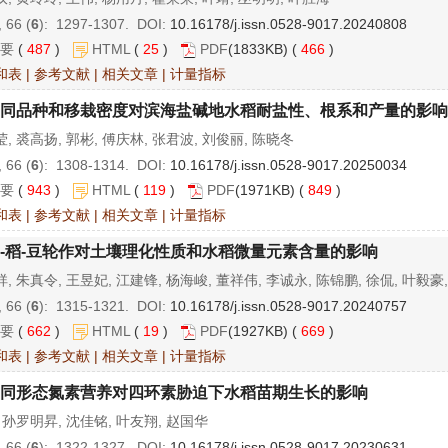
 66 (
6
): 1297-1307. DOI:
10.16178/j.issn.0528-9017.20240808
要
(
487
)
HTML
(
25
)
PDF
(1833KB) (
466
)
和表
|
参考文献
|
相关文章
|
计量指标
同品种和移栽密度对滨海盐碱地水稻耐盐性、根系和产量的影响
, 裘高扬, 郭彬, 傅庆林, 张君波, 刘俊丽, 陈晓冬
 66 (
6
): 1308-1314. DOI:
10.16178/j.issn.0528-9017.20250034
要
(
943
)
HTML
(
119
)
PDF
(1971KB) (
849
)
和表
|
参考文献
|
相关文章
|
计量指标
-稻-豆轮作对土壤理化性质和水稻微量元素含量的影响
, 朱真令, 王昱妃, 江建锋, 杨海峻, 董祥伟, 李诚永, 陈锦鹏, 徐侃, 叶毅豪
 66 (
6
): 1315-1321. DOI:
10.16178/j.issn.0528-9017.20240757
要
(
662
)
HTML
(
19
)
PDF
(1927KB) (
669
)
和表
|
参考文献
|
相关文章
|
计量指标
同形态氮素营养对四环素胁迫下水稻苗期生长的影响
 孙罗明昇, 沈佳铭, 叶友翔, 赵国华
 66 (
6
): 1322-1327. DOI:
10.16178/j.issn.0528-9017.20230631