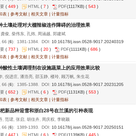
要
(
449
)
HTML
(
7
)
PDF
(1117KB) (
543
)
和表
|
参考文献
|
相关文章
|
计量指标
种土壤处理对大棚辣椒连作障碍的治理效果
 龚俊, 柴伟东, 孔炜, 周涵越, 郑建斌
 66 (
6
): 1381-1384. DOI:
10.16178/j.issn.0528-9017.20240319
要
(
737
)
HTML
(
20
)
PDF
(1111KB) (
686
)
和表
|
参考文献
|
相关文章
|
计量指标
种酸性土壤调理剂在设施蔬菜上的应用效果比较
, 倪进庄, 潘浩亮, 邵玉静, 楼玲, 顾万帆, 朱生花
 66 (
6
): 1385-1388. DOI:
10.16178/j.issn.0528-9017.20231205
要
(
652
)
HTML
(
6
)
PDF
(1131KB) (
553
)
和表
|
参考文献
|
相关文章
|
计量指标
杷新品种迎雪和浙白28号在兰溪的引种表现
, 范珺, 张启, 胡佳卉, 周庆权, 李晓颖
 66 (
6
): 1389-1393. DOI:
10.16178/j.issn.0528-9017.20250151
要
(
447
)
HTML
(
6
)
PDF
(1139KB) (
445
)