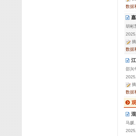
数据
嘉
胡彬慧
2025,
摘
数据
江
邵兴华
2025,
摘
数据
混
马媛,
2025,