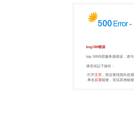
http500错误
http 500内部服务器错误，
请尝试以下操作：
·打开
主页
，然后查找指向您感
·单击
后退
链接，尝试其他链接