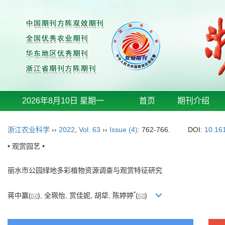
2026年8月10日 星期一
首页
期刊介绍
浙江农业科学
››
2022
,
Vol. 63
››
Issue (4)
: 762-766.
DOI:
10.16
• 观赏园艺 •
丽水市公园绿地多彩植物资源调查与观赏特征研究
*
蒋中赢(
), 全珮怡, 赏佳妮, 胡牮, 陈婷婷
(
)