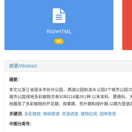
RichHTML
65
摘要/Abstract
摘要：
本文以浙江省丽水市处州公园、两湖公园和滨水公园3个城市公园2
城市公园绿地多彩植物共有92科218属261种,以禾本科、蔷薇
地展现了多彩植物的开花期、观果期、色叶期和绿叶期,以期为营造四
关键词:
多彩植物,
物候图谱,
资源调查,
植物应用,
园林景观
中图分类号: