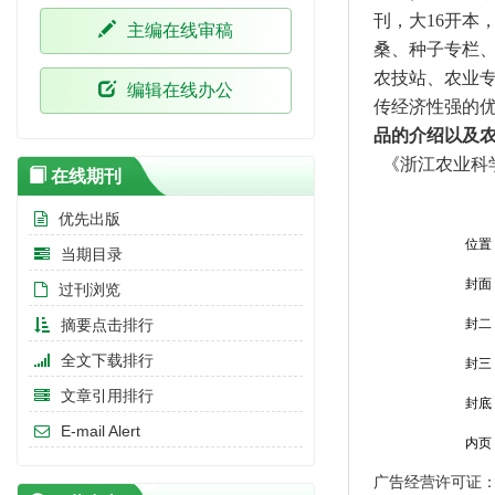
刊，大16开本
主编在线审稿
桑、种子专栏
农技站、农业
编辑在线办公
传经济性强的
品的介绍以及
《浙江农业科
在线期刊
优先出版
位置
当期目录
封
面
过刊浏览
摘要点击排行
封二
全文下载排行
封三
文章引用排行
封底
E-mail Alert
内页
广告经营许可证：33