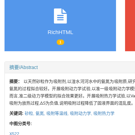
RichHTML
1
摘要/Abstract
摘要：
以天然砂粒作为吸附剂,以湟水河河水中的氨氮为吸附质,研究砂
氨氮的过程拟合较好。开展吸附动力学试验,以准一级吸附动力学模
而言,准二级动力学模型的拟合效果更好。开展吸附热力学试验,以Van’
吸附为放热过程,Δ
S
为负值,说明吸附过程降低了固液界面的混乱度
关键词:
砂粒,
氨氮,
吸附等温线,
吸附动力学,
吸附热力学
中图分类号:
X522