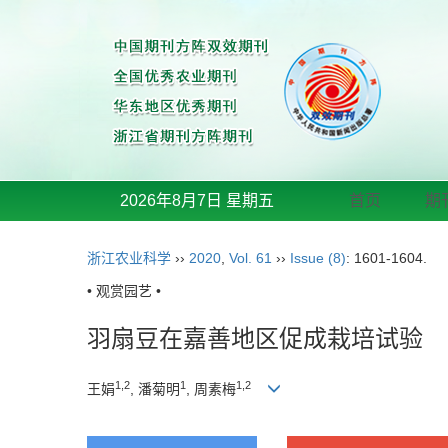
2026年8月7日 星期五
首页
期
浙江农业科学
››
2020
,
Vol. 61
››
Issue (8)
: 1601-1604.
• 观赏园艺 •
羽扇豆在嘉善地区促成栽培试验
1,2
1
1,2
王娟
, 潘菊明
, 周素梅