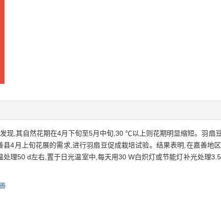
发现,其自然花期在4月下旬至5月中旬,30 ℃以上则花期明显缩短。羽扇
善县4月上旬花展的需求,进行羽扇豆促成栽培试验。结果表明,在嘉善地区8
处理50 d左右,置于日光温室中,每天用30 W白炽灯或节能灯补光处理3.5 
善