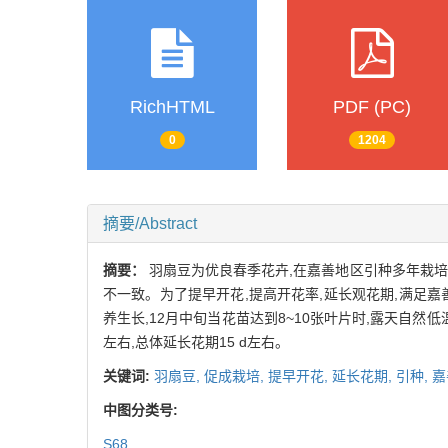
RichHTML
PDF (PC)
0
1204
摘要/Abstract
摘要：
羽扇豆为优良春季花卉,在嘉善地区引种多年栽培
不一致。为了提早开花,提高开花率,延长观花期,满足嘉
养生长,12月中旬当花苗达到8~10张叶片时,露天自然低温
左右,总体延长花期15 d左右。
关键词:
羽扇豆,
促成栽培,
提早开花,
延长花期,
引种,
嘉
中图分类号:
S68