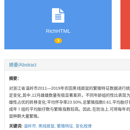
RichHTML
3
摘要/Abstract
摘要：
对浙江省温岭市2011—2019年农田黑线姬鼠的繁殖特征数据进行统计
定变化,其中,12月雌雄数量有极显著差异。不同年龄组的性比表现为亚成年组(
雄性占优的转移变化;平均怀孕率23.50%,总繁殖指数0.61,平均
成年Ⅰ组的平均胎仔数与繁殖指数较高。因此,在防治上,可将每年的
鼠种群大量繁殖。
关键词:
温岭市,
黑线姬鼠,
繁殖特征,
变化规律