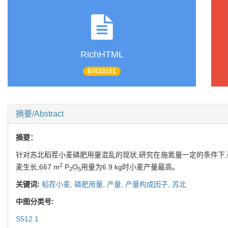
RichHTML
67633151
摘要/Abstract
摘要：
针对苏北稻茬小麦磷肥用量混乱的现状,研究在施氮量一定的条件下
2
麦生长,667 m
P
O
用量为6.9 kg时小麦产量最高。
2
5
关键词:
稻茬小麦,
磷肥用量,
产量,
产量构成因子,
苏北
中图分类号:
S512.1