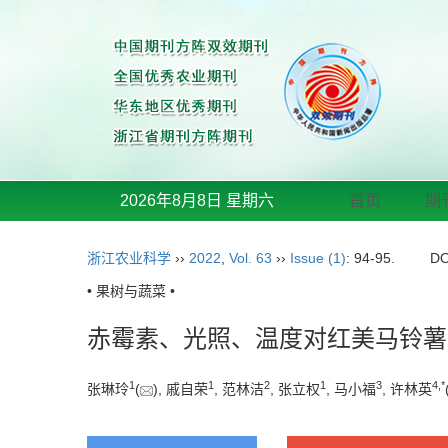
2026年8月8日 星期六
首页
期
浙江农业科学
››
2022
,
Vol. 63
››
Issue (1)
: 94-95.
DO
• 果树与蔬菜 •
赤霉素、光照、温度对红美马铃薯
1
1
2
1
3
4
,
*
张琳玲
(
), 戚自荣
, 范林洁
, 张立权
, 马小福
, 许林英