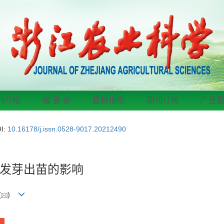
刊介绍
编 委 会
投稿指南
期刊订阅
广告
I:
10.16178/j.issn.0528-9017.20212490
发芽出苗的影响
(
)