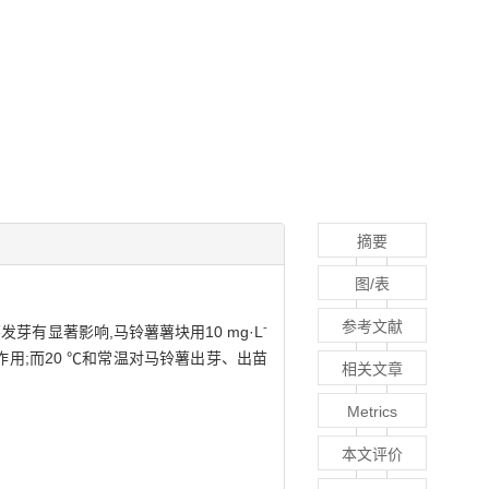
摘要
图/表
参考文献
-
有显著影响,马铃薯薯块用10 mg·L
作用;而20 ℃和常温对马铃薯出芽、出苗
相关文章
Metrics
本文评价