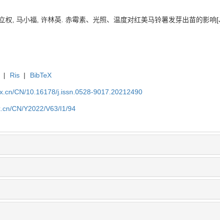
立权, 马小福, 许林英. 赤霉素、光照、温度对红美马铃薯发芽出苗的影响[J]. 浙江农业
|
Ris
|
BibTeX
kx.cn/CN/10.16178/j.issn.0528-9017.20212490
kx.cn/CN/Y2022/V63/I1/94