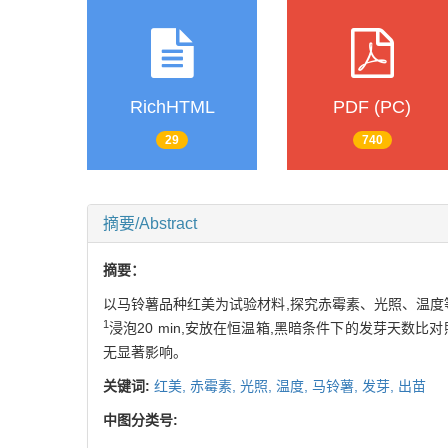
RichHTML
PDF (PC)
29
740
摘要/Abstract
摘要：
以马铃薯品种红美为试验材料,探究赤霉素、光照、温度等
1
浸泡20 min,安放在恒温箱,黑暗条件下的发芽天数比
无显著影响。
关键词:
红美,
赤霉素,
光照,
温度,
马铃薯,
发芽,
出苗
中图分类号: