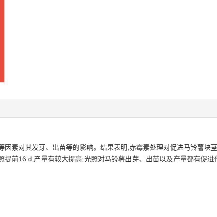
因素对其发芽、出苗等的影响。结果表明,赤霉素处理对促进马铃薯块茎发芽
对照提前16 d,产量有较大提高;光照对马铃薯出芽、出苗以及产量都有促进