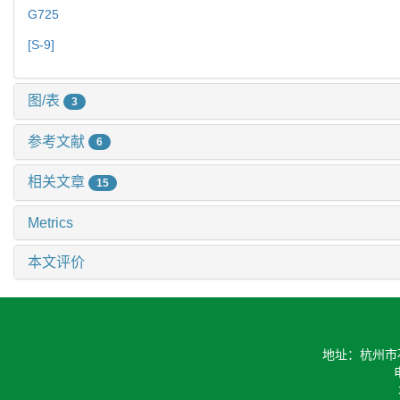
G725
[S-9]
图/表
3
参考文献
6
相关文章
15
Metrics
本文评价
地址：杭州市