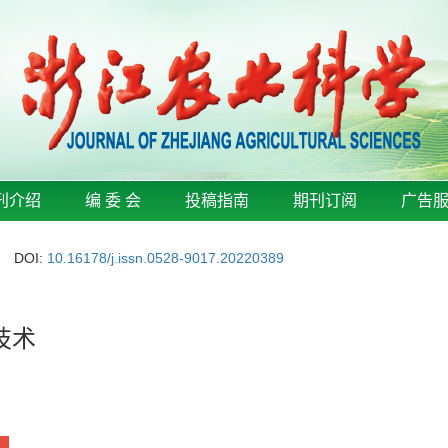
刊介绍
编 委 会
投稿指南
期刊订阅
广告
DOI:
10.16178/j.issn.0528-9017.20220389
技术