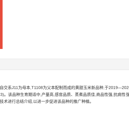
系J11为母本,T1108为父本配制而成的黄甜玉米新品种,于2019—2
1003)。该品种生育期适中,产量高,感官品质、蒸煮品质佳,商品性强,抗
技术进行总结介绍,以进一步促进该品种的推广种植。