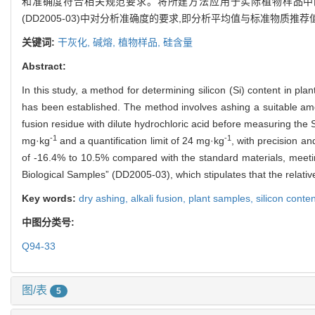
和准确度符合相关规范要求。将所建方法应用于实际植物样品中的Si
(DD2005-03)中对分析准确度的要求,即分析平均值与标准物质推荐
关键词:
干灰化,
碱熔,
植物样品,
硅含量
Abstract:
In this study, a method for determining silicon (Si) content in 
has been established. The method involves ashing a suitable amo
fusion residue with dilute hydrochloric acid before measuring the 
-1
-1
mg·kg
and a quantification limit of 24 mg·kg
, with precision a
of -16.4% to 10.5% compared with the standard materials, meetin
Biological Samples” (DD2005-03), which stipulates that the rela
Key words:
dry ashing,
alkali fusion,
plant samples,
silicon conten
中图分类号:
Q94-33
图/表
5