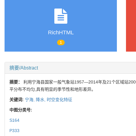
RichHTML
1
摘要/Abstract
摘要：
利用宁海县国家一般气象站1957—2014年及21个区域站
平分布不均匀,具有明显的季节性和地形差异。
关键词:
宁海,
降水,
时空变化特征
中图分类号:
S164
P333