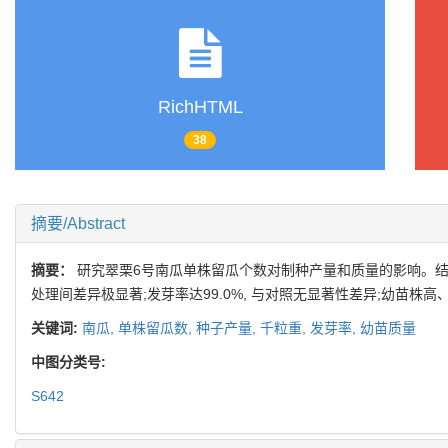
RichHTML
38
摘要/Abstract
摘要：
研究翠栗6号南瓜单株留瓜个数对制种产量和质量的影响。结果表明
处理间差异极显著;发芽率达99.0%, 与对照无显著性差异;幼苗株
关键词:
南瓜,
单株留瓜数,
种子产量,
千粒重,
发芽率,
幼苗质量
中图分类号:
S642