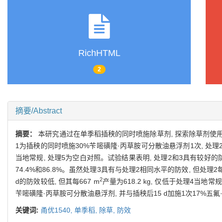
RichHTML
2
摘要/Abstract
摘要：
本研究通过在单季稻插秧的同时喷施除草剂, 探索除草剂使用
1为插秧的同时喷施30%苄嘧磺隆·丙草胺可分散油悬浮剂1次, 处理2
当地常规, 处理5为空白对照。试验结果表明, 处理2和3具有较好的防效
74.4%和86.8%。虽然处理3具有与处理2相同水平的防效, 但处理2每
2
d的防效较低, 但其每667 m
产量为618.2 kg, 仅低于处理4当地常
苄嘧磺隆·丙草胺可分散油悬浮剂, 并与插秧后15 d加施1次17%
关键词:
甬优1540,
单季稻,
除草,
防效