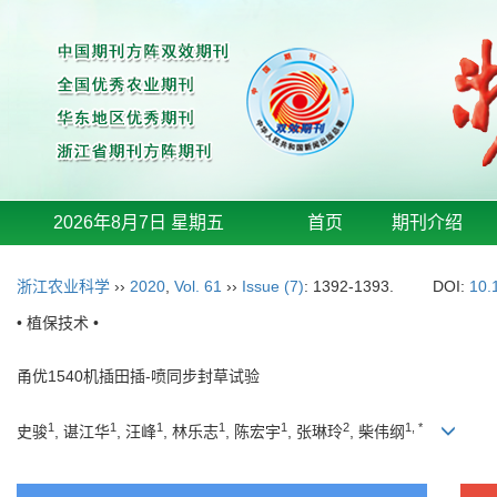
2026年8月7日 星期五
首页
期刊介绍
浙江农业科学
››
2020
,
Vol. 61
››
Issue (7)
: 1392-1393.
DOI:
10.
• 植保技术 •
甬优1540机插田插-喷同步封草试验
1
1
1
1
1
2
1, *
史骏
, 谌江华
, 汪峰
, 林乐志
, 陈宏宇
, 张琳玲
, 柴伟纲