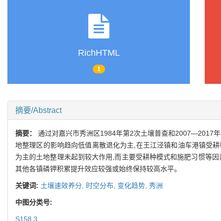
RichHTML
1
摘要/Abstract
摘要：
通过对嘉兴市秀洲区1984年第2次土壤普查和2007—2
地整理区的影响趋向低值离散退化为主,在王江泾镇和油车港镇受耕
为主的土地整理未起到较大作用,而主要受耕种模式和施肥习惯等因素
其他各镇磷钾积累提升效应较强或始终保持较高水平。
关键词:
土壤速效养分,
时空分布,
变化趋势,
秀洲
中图分类号:
S158.3