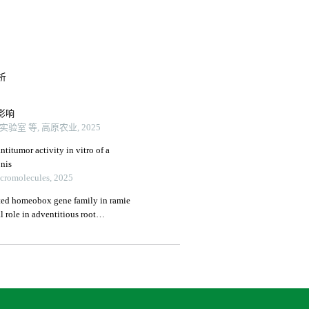
析
影响
 等, 高原农业, 2025
titumor activity in vitro of a
onis
acromolecules, 2025
ted homeobox gene family in ramie
l role in adventitious root