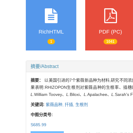
RichHTML
PDF (PC)
1
1041
摘要/Abstract
摘要：
以美国引进的7个紫薇新品种为材料,研究不同浓度
果表明:RHIZOPON生根剂对紫薇品种的生根率、
L.
William Toovey、
L.
Biloxi、
L.
Apalachee、
L.
Sarah's
关键词:
紫薇品种,
扦插,
生根剂
中图分类号:
S685.99