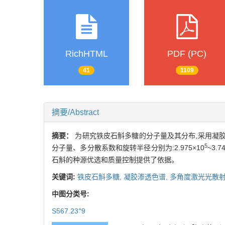
RichHTML
PDF (PC)
41
1109
摘要/Abstract
摘要：
为研究铁皮石斛多糖的分子量及其分布,采用凝
5
分子量、多分散系数和旋转半径分别为:2.975×10
~3.7
石斛的种源优选和质量控制提供了依据。
关键词:
铁皮石斛多糖,
凝胶渗透色谱,
多角度激光光散射
中图分类号:
+
S567.23
9