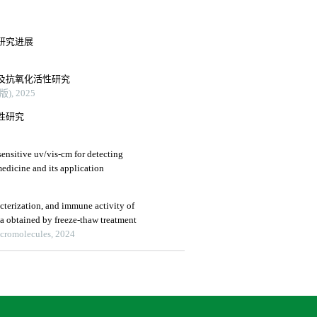
研究进展
及抗氧化活性研究
, 2025
性研究
ensitive uv/vis-cm for detecting
 medicine and its application
acterization, and immune activity of
ta obtained by freeze-thaw treatment
acromolecules, 2024