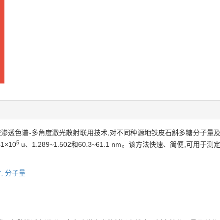
胶渗透色谱-多角度激光散射联用技术,对不同种源地铁皮石斛多糖分子量
5
41×10
u、1.289~1.502和60.3~61.1 nm。该方法快速、简便,
,
分子量