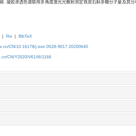
张娴. 凝胶渗透色谱联用多角度激光光散射测定铁皮石斛多糖分子量及其分布[J]. 浙江
|
Ris
|
BibTeX
kx.cn/CN/10.16178/j.issn.0528-9017.20200640
kx.cn/CN/Y2020/V61/I6/1166