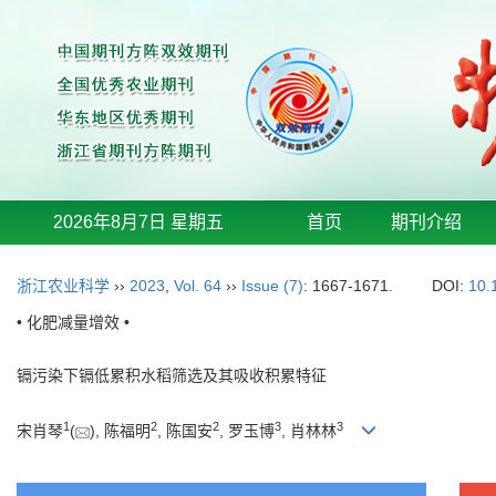
2026年8月7日 星期五
首页
期刊介绍
浙江农业科学
››
2023
,
Vol. 64
››
Issue (7)
: 1667-1671.
DOI:
10.
• 化肥减量增效 •
镉污染下镉低累积水稻筛选及其吸收积累特征
1
2
2
3
3
宋肖琴
(
), 陈福明
, 陈国安
, 罗玉博
, 肖林林