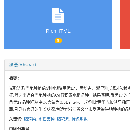
RichHTML
8
摘要/Abstract
摘要：
试验选取当地种植的3种水稻(甬优17、黄华占、湘早籼),通过盆栽实验,在不
征,筛选出适合当地种植的Cd低积累水稻品种。结果表明,甬优17的产量高
-1
甬优17品种籽粒中Cd含量为0.51 mg·kg
,分别比黄华占和湘早籼籽粒
弱,且具有良好的生长状况,为适宜浙江省义乌市受污染耕地种植的品
关键词:
镉污染,
水稻品种,
镉积累,
转运系数
中图分类号: