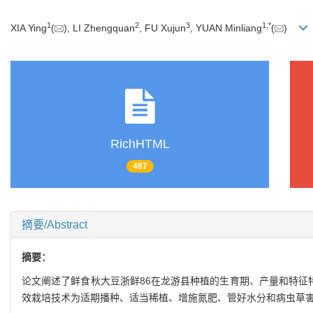
1
2
3
1
,
*
XIA Ying
(
), LI Zhengquan
, FU Xujun
, YUAN Minliang
(
)
RichHTML
487
摘要/Abstract
摘要：
论文阐述了鲜食秋大豆浙鲜86在龙游县种植的生育期、产量和特征
效栽培技术为适期播种、适当稀植、增施氮肥、管好水分和病虫草害