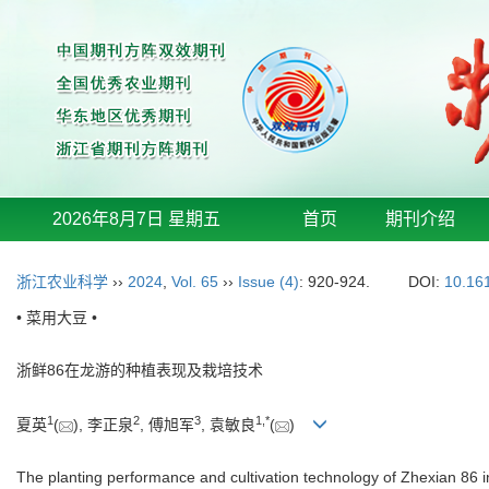
2026年8月7日 星期五
首页
期刊介绍
浙江农业科学
››
2024
,
Vol. 65
››
Issue (4)
: 920-924.
DOI:
10.16
• 菜用大豆 •
浙鲜86在龙游的种植表现及栽培技术
1
2
3
1
,
*
夏英
(
), 李正泉
, 傅旭军
, 袁敏良
(
)
The planting performance and cultivation technology of Zhexian 86 