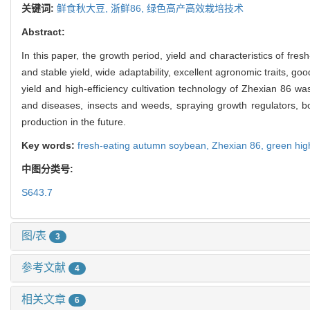
关键词:
鲜食秋大豆,
浙鲜86,
绿色高产高效栽培技术
Abstract:
In this paper, the growth period, yield and characteristics of f
and stable yield, wide adaptability, excellent agronomic traits, go
yield and high-efficiency cultivation technology of Zhexian 86 wa
and diseases, insects and weeds, spraying growth regulators, bo
production in the future.
Key words:
fresh-eating autumn soybean,
Zhexian 86,
green high
中图分类号:
S643.7
图/表
3
参考文献
4
相关文章
6