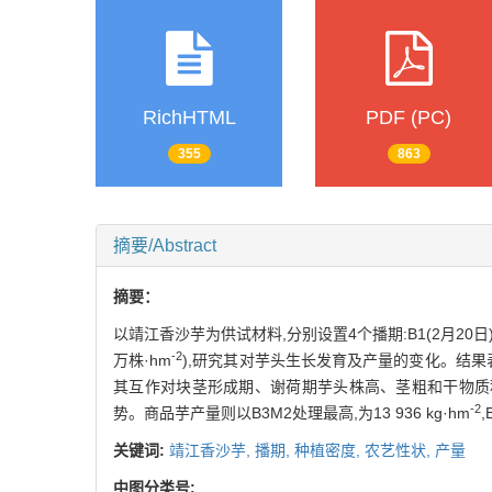
RichHTML
PDF (PC)
355
863
摘要/Abstract
摘要：
以靖江香沙芋为供试材料,分别设置4个播期:B1(2月20日)、B2
-2
万株·hm
),研究其对芋头生长发育及产量的变化。结
其互作对块茎形成期、谢荷期芋头株高、茎粗和干物质
-2
势。商品芋产量则以B3M2处理最高,为13 936 kg·hm
,
关键词:
靖江香沙芋,
播期,
种植密度,
农艺性状,
产量
中图分类号: