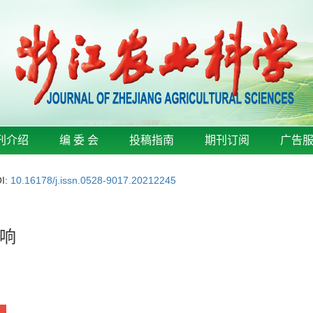
刊介绍
编 委 会
投稿指南
期刊订阅
广告
I:
10.16178/j.issn.0528-9017.20212245
响