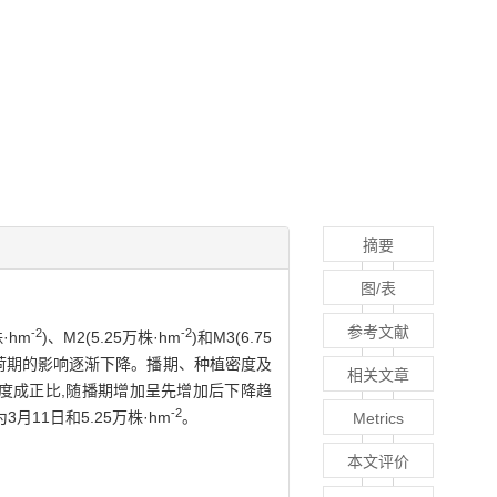
摘要
图/表
参考文献
-2
-2
·hm
)、M2(5.25万株·hm
)和M3(6.75
谢荷期的影响逐渐下降。播期、种植密度及
相关文章
度成正比,随播期增加呈先增加后下降趋
-2
11日和5.25万株·hm
。
Metrics
本文评价