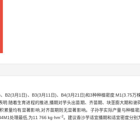
(3月1日)、B3(3月11日)、B4(3月21日)和3种种植密度:M1(3.75万株
果表明:随着生育进程的推进,播期对芋头出苗期、齐苗期、块茎膨大期和
积累量均有显著影响,对齐苗期则无显著影响。子孙芋实际产量与种植密
-2
B4M1处理最低,为11 766 kg·hm
。建议香沙芋适宜播期和适宜密度分别为3月