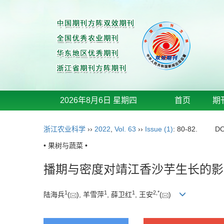
2026年8月6日 星期四
首页
期
浙江农业科学
››
2022
,
Vol. 63
››
Issue (1)
: 80-82.
DO
• 果树与蔬菜 •
播期与密度对靖江香沙芋生长的影
1
1
1
2
,
*
陆海兵
(
), 羊雪萍
, 薛卫红
, 王安
(
)