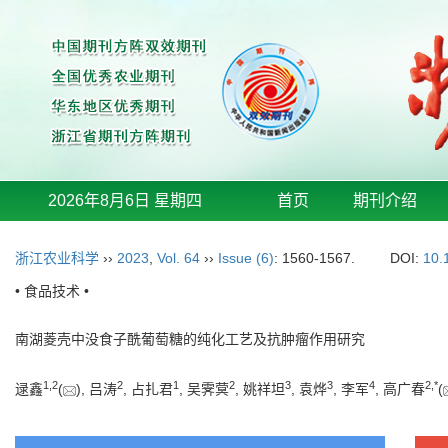
2026年8月6日 星期四
首页
期刊介绍
浙江农业科学
››
2023
,
Vol. 64
››
Issue (6)
: 1560-1567.
DOI:
10.
• 食品技术 •
南湖菱壳中没食子酰葡萄糖的纯化工艺及抗肿瘤作用研究
1
,
2
2
1
2
3
3
4
2
,
*
逯鑫
(
), 吕涛
, 占扎君
, 吴霁蓂
, 姚祥坦
, 袁烨
, 李军
, 高广春
(