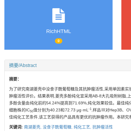
RichHTML
0
摘要/Abstract
摘要：
为了研究南湖菱壳中没食子酰葡萄糖及其抗肿瘤活性,采用单因素实
肿瘤活性评价。结果表明,菱壳多酚纯化宜采用AB-8大孔吸附树脂,上样液
多酚含量由纯化前的54.24%提高到71.69%,纯化效果较佳。最佳
-1
细胞株的IC
值分别为40.23和72.73 μg·mL
,样品Ⅲ对Hep3B、OV
50
佳纯化工艺条件,该工艺获得的产品具有更优的抗肿瘤作用。本研究
关键词:
南湖菱壳,
没食子酰葡萄糖,
纯化工艺,
抗肿瘤活性