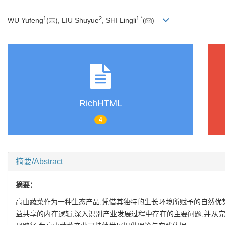
1
2
1
,
*
WU Yufeng
(
), LIU Shuyue
, SHI Lingli
(
)
RichHTML
4
摘要/Abstract
摘要：
高山蔬菜作为一种生态产品,凭借其独特的生长环境所赋予的自然优
益共享的内在逻辑,深入识别产业发展过程中存在的主要问题,并从