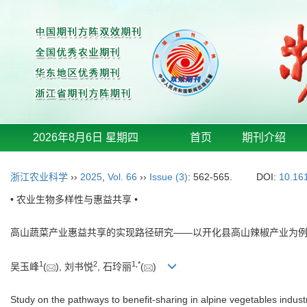
2026年8月6日 星期四
首页
期刊介绍
浙江农业科学
››
2025
,
Vol. 66
››
Issue (3)
: 562-565.
DOI:
10.16
• 农业生物多样性与惠益共享 •
高山蔬菜产业惠益共享的实现路径研究——以开化县高山辣椒产业为
1
2
1
,
*
吴玉峰
(
), 刘书悦
, 石玲丽
(
)
Study on the pathways to benefit-sharing in alpine vegetables indus