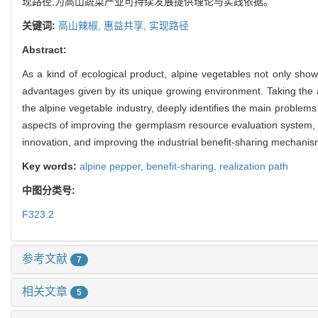
现路径,为高山蔬菜产业可持续发展提供理论与实践依据。
关键词:
高山辣椒,
惠益共享,
实现路径
Abstract:
As a kind of ecological product, alpine vegetables not only show h
advantages given by its unique growing environment. Taking the al
the alpine vegetable industry, deeply identifies the main problems 
aspects of improving the germplasm resource evaluation system, pr
innovation, and improving the industrial benefit-sharing mechanism
Key words:
alpine pepper,
benefit-sharing,
realization path
中图分类号:
F323.2
参考文献
7
相关文章
5