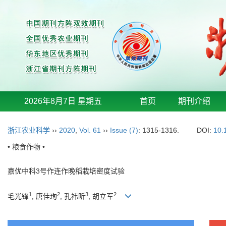
2026年8月7日 星期五
首页
期刊介绍
浙江农业科学
››
2020
,
Vol. 61
››
Issue (7)
: 1315-1316.
DOI:
10.
• 粮食作物 •
嘉优中科3号作连作晚稻栽培密度试验
1
2
3
2
毛光锋
, 唐佳珣
, 孔祎昕
, 胡立军