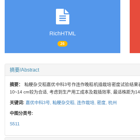
RichHTML
26
摘要/Abstract
摘要：
籼粳杂交稻嘉优中科3号作连作晚稻机插栽培密度试验结果表明, 7月
10~14 cm较为合适, 考虑到生产用工成本及栽插效率, 最适株距为14 
关键词:
嘉优中科3号,
籼粳杂交稻,
连作栽培,
密度,
杭州
中图分类号:
S511