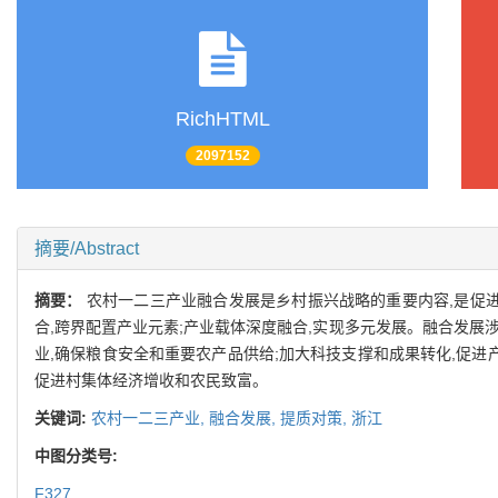
RichHTML
2097152
摘要/Abstract
摘要：
农村一二三产业融合发展是乡村振兴战略的重要内容,是促
合,跨界配置产业元素;产业载体深度融合,实现多元发展。融合发
业,确保粮食安全和重要农产品供给;加大科技支撑和成果转化,促进产
促进村集体经济增收和农民致富。
关键词:
农村一二三产业,
融合发展,
提质对策,
浙江
中图分类号:
F327