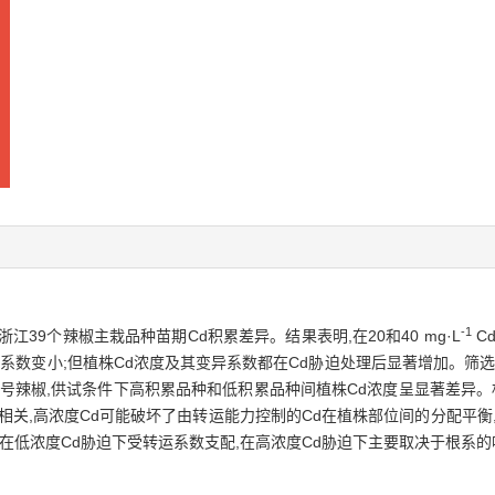
-1
江39个辣椒主栽品种苗期Cd积累差异。结果表明,在20和40 mg·L
C
系数变小;但植株Cd浓度及其变异系数都在Cd胁迫处理后显著增加。筛选
13号辣椒,供试条件下高积累品种和低积累品种间植株Cd浓度呈显著差异。
相关,高浓度Cd可能破坏了由转运能力控制的Cd在植株部位间的分配平衡
在低浓度Cd胁迫下受转运系数支配,在高浓度Cd胁迫下主要取决于根系