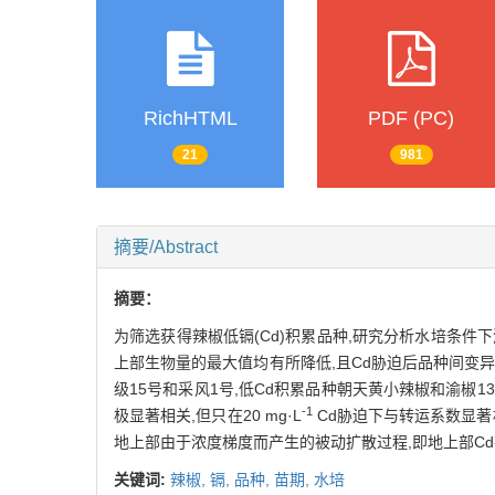
RichHTML
PDF (PC)
21
981
摘要/Abstract
摘要：
为筛选获得辣椒低镉(Cd)积累品种,研究分析水培条件下浙
上部生物量的最大值均有所降低,且Cd胁迫后品种间变异
级15号和采风1号,低Cd积累品种朝天黄小辣椒和渝椒
-1
极显著相关,但只在20 mg·L
Cd胁迫下与转运系数显著
地上部由于浓度梯度而产生的被动扩散过程,即地上部Cd
关键词:
辣椒,
镉,
品种,
苗期,
水培