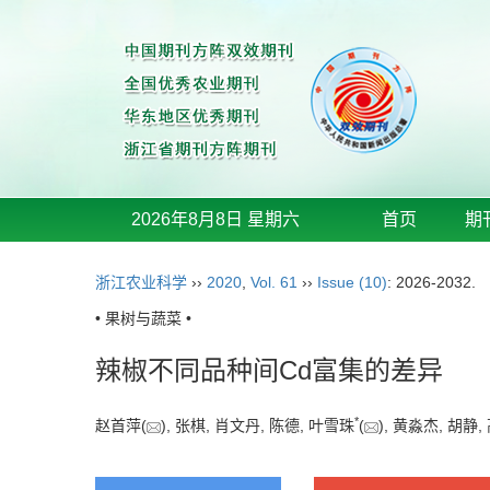
2026年8月8日 星期六
首页
期
浙江农业科学
››
2020
,
Vol. 61
››
Issue (10)
: 2026-2032.
• 果树与蔬菜 •
辣椒不同品种间Cd富集的差异
*
赵首萍(
), 张棋, 肖文丹, 陈德, 叶雪珠
(
), 黄淼杰, 胡