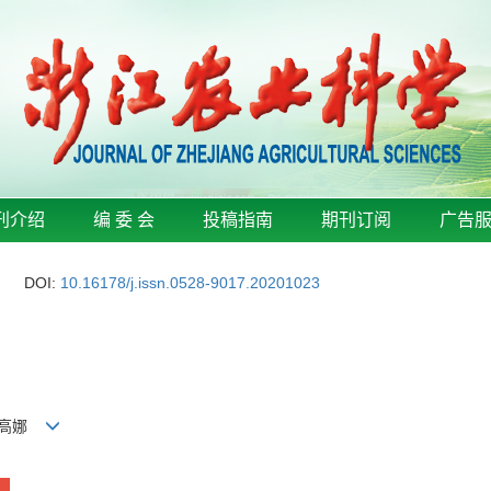
刊介绍
编 委 会
投稿指南
期刊订阅
广告
DOI:
10.16178/j.issn.0528-9017.20201023
静, 高娜