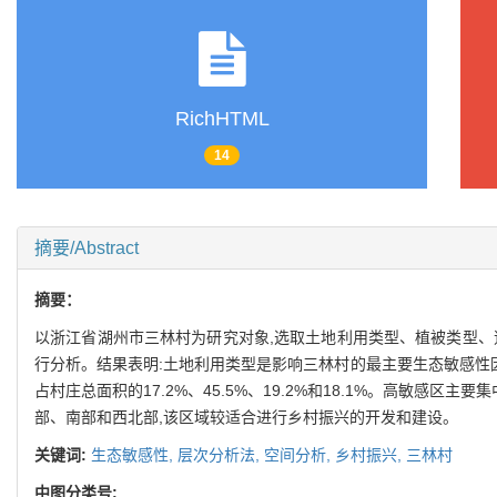
RichHTML
14
摘要/Abstract
摘要：
以浙江省湖州市三林村为研究对象,选取土地利用类型、植被类型、道
行分析。结果表明:土地利用类型是影响三林村的最主要生态敏感性
占村庄总面积的17.2%、45.5%、19.2%和18.1%。高敏
部、南部和西北部,该区域较适合进行乡村振兴的开发和建设。
关键词:
生态敏感性,
层次分析法,
空间分析,
乡村振兴,
三林村
中图分类号: