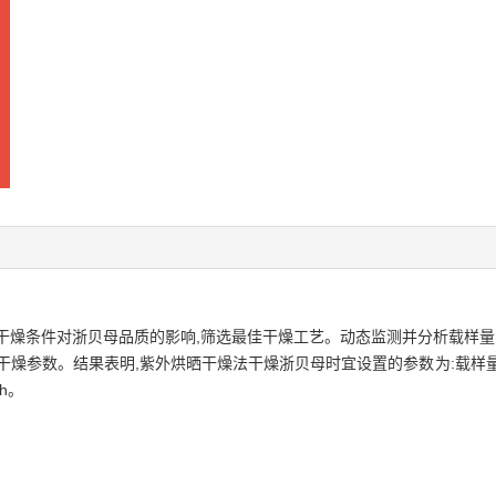
干燥条件对浙贝母品质的影响,筛选最佳干燥工艺。动态监测并分析载样量
参数。结果表明,紫外烘晒干燥法干燥浙贝母时宜设置的参数为:载样量10~
h。