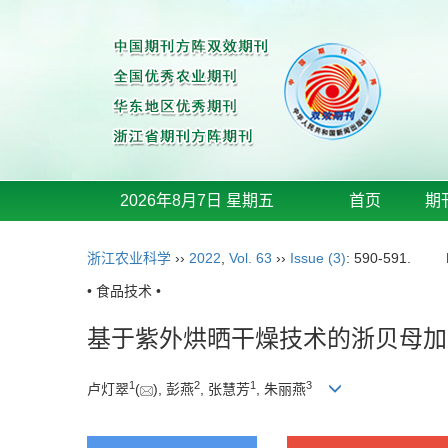
2026年8月7日 星期五
首页
期
浙江农业科学
››
2022
,
Vol. 63
››
Issue (3)
: 590-591.
• 食品技术 •
基于紫外烘晒干燥技术的浙贝母加
1
2
1
3
卢灯翠
(
), 彭燕
, 张慧芳
, 朱丽燕